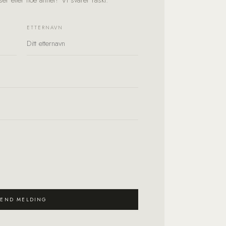
er eller noe annet? Vi svarer raskt.
ETTERNAVN
SEND MELDING