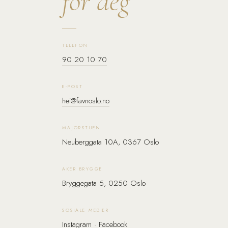
for deg
TELEFON
90 20 10 70
E-POST
hei@favnoslo.no
MAJORSTUEN
Neuberggata 10A, 0367 Oslo
AKER BRYGGE
Bryggegata 5, 0250 Oslo
SOSIALE MEDIER
Instagram
·
Facebook