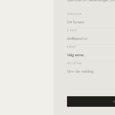
Spørsmål om behandlinger, pris
FORNAVN
E-POST
EMNE
MELDING